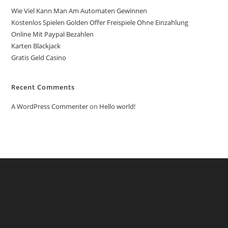
Wie Viel Kann Man Am Automaten Gewinnen
Kostenlos Spielen Golden Offer Freispiele Ohne Einzahlung
Online Mit Paypal Bezahlen
Karten Blackjack
Gratis Geld Casino
Recent Comments
A WordPress Commenter
on
Hello world!