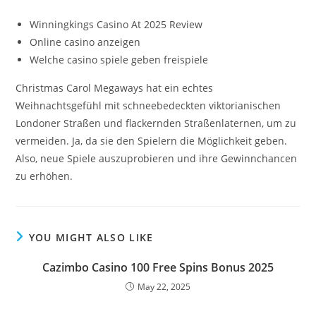
Winningkings Casino At 2025 Review
Online casino anzeigen
Welche casino spiele geben freispiele
Christmas Carol Megaways hat ein echtes
Weihnachtsgefühl mit schneebedeckten viktorianischen
Londoner Straßen und flackernden Straßenlaternen, um zu
vermeiden. Ja, da sie den Spielern die Möglichkeit geben.
Also, neue Spiele auszuprobieren und ihre Gewinnchancen
zu erhöhen.
YOU MIGHT ALSO LIKE
Cazimbo Casino 100 Free Spins Bonus 2025
May 22, 2025